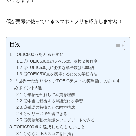
ができます！
僕が実際に使っているスマホアプリを紹介しますね！
目次
TOEIC500点をとるために
①TOEIC500点のレベルは、英検２級程度
②TOEIC500点に必要な単語数は4000語
③TOEIC500点を獲得するための学習方法
「世界一わかりやすいTOEICテストの英単語」のおすす
めポイント5選
①単語を分解して本質を理解
②本当に頻出する単語だけを学習
③単語の特徴ごとの内容構成
④シリーズで学習できる
⑤受験勉強の知識をアップデートできる
TOEIC500点を達成したらしたいこと
①さらに上のスコアを目指す