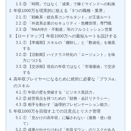
③ 「時間」ではなく「成果」で稼ぐマインドへの転換
年収1000万を現実的に狙える「3つの職種・業界」
① 「戦略系・総合系コンサルタント」が王道ルート
② 「外資系企業のセキュリティ・危機管理」専門職
③ 「M&A仲介・不動産」等のフルコミッション営業
【ロードマップ】年収1000万への最短ルートを設計する
① 【準備期】スキルの「棚卸し」と「数値化」を徹底
する
② 【活動期】ハイクラス特化の「エージェント」を味
方につける
③ 【交渉期】現在の年収ではなく「市場価値」で交渉
する
高年収プレイヤーになるために絶対に必要な「プラスα」
のスキル
① 年収の壁を突破する「ビジネス英語力」
② 経営視点を持つための「財務・会計リテラシー」
③ 相手を動かす「論理的プレゼンテーション能力」
年収1000万を目指す上での注意点とリスク管理
① 「見かけの高年収」に騙されない（激務・使い捨
て）
② 成果が出せなければ「年収ダウン」のリスクがある