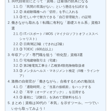
30代自衛官にとって「資格」は最強の防具になる
① 「民間の常識がない」という懸念を払拭する
② 未経験職種への「切符」を手に入れる
③ 忙しい中で努力できる「自己管理能力」の証明
働きながら取れる！転職に有利な「基礎スキル系」資格3
選
① ITパスポート / MOS（マイクロソフトオフィススペ
シャリスト）
② 日商簿記3級（できれば2級）
③ TOEIC（600点以上）
年収アップ・専門職を狙う「特化型」資格3選
① 宅地建物取引士（宅建）
② 第2種電気工事士 / 乙種第4類危険物取扱者
③ メンタルヘルス・マネジメント検定（II種・ラインケ
ア）
激務の自衛官が「働きながら」合格するための勉強法
① 「通勤時間」と「当直の仮眠前」をハックする
② 「耳学（オーディオブック）」を活用する
③ 最初に「試験日」を決めて受験料を払う
まとめ｜資格は30代の「本気」を示すツール。一つでい
いから取ってみよう！