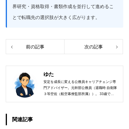
界研究・資格取得・書類作成を並行して進めるこ
とで転職先の選択肢が大きく広がります。
前の記事
次の記事
ゆた
安定を成長に変える公務員キャリアチェンジ専
門アドバイザー。元幹部公務員（退職時 自衛隊
３等空佐（航空幕僚監部所属））。 33歳で
【未経験】からハイエンドなセキュリティコン
サルティングファームへ転職。年収910万円
（公務員当時）→ 年収1,200万円（コンサルフ
ァーム入社当時）へ大幅アップ。 フルリモート
関連記事
＆裁量労働で、年収アップと理想のワークライ