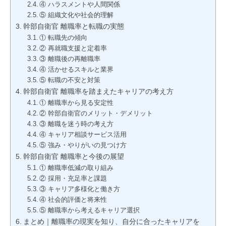
④ ハラスメントや人間関係
⑤ 組織文化や社会的理解
幹部自衛官 離職率と転職の実態
① 転職先の傾向
② 再就職支援と定着率
③ 離職後の再離職率
④ 活かせるスキルと業界
⑤ 転職の不安と対策
幹部自衛官 離職率を踏まえたキャリアの考え方
① 離職率から見る安定性
② 幹部自衛官のメリット・デメリット
③ 離職を迷う時の考え方
④ キャリア相談サービス活用
⑤ 強み・やりがいの見つけ方
幹部自衛官 離職率と今後の展望
① 離職率低減の取り組み
② 採用・充足率と課題
③ キャリア多様化と働き方
④ 社会的評価と将来性
⑤ 離職率から考えるキャリア選択
まとめ｜離職率の現実を知り、自分に合ったキャリアを