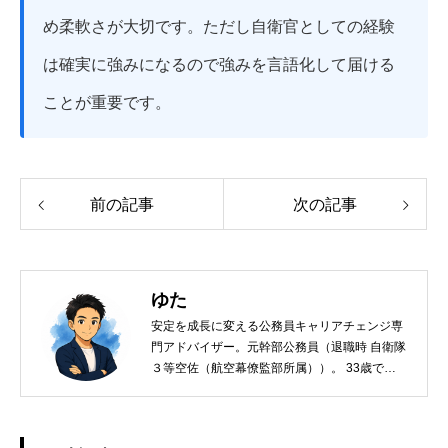
め柔軟さが大切です。ただし自衛官としての経験
は確実に強みになるので強みを言語化して届ける
ことが重要です。
前の記事
次の記事
ゆた
安定を成長に変える公務員キャリアチェンジ専
門アドバイザー。元幹部公務員（退職時 自衛隊
３等空佐（航空幕僚監部所属））。 33歳で
【未経験】からハイエンドなセキュリティコン
サルティングファームへ転職。年収910万円
（公務員当時）→ 年収1,200万円（コンサルフ