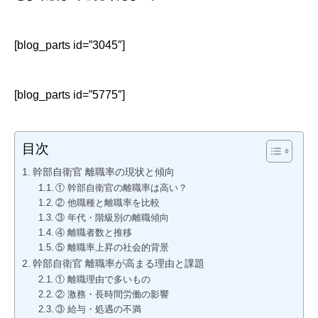
[blog_parts id=”3045″]
[blog_parts id=”5775″]
目次
幹部自衛官 離職率の現状と傾向
① 幹部自衛官の離職率は高い？
② 他職種と離職率を比較
③ 年代・階級別の離職傾向
④ 離職者数と推移
⑤ 離職率上昇の社会的背景
幹部自衛官 離職率が高まる理由と課題
① 離職理由で多いもの
② 激務・長時間労働の影響
③ 給与・処遇の不満