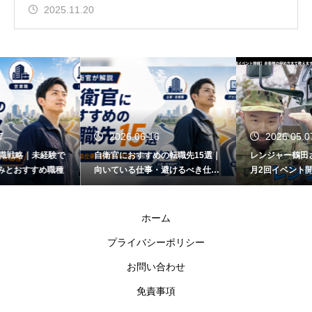
2025.11.20
2026.06.16
2026.05.07
経験で
自衛官におすすめの転職先15選｜
レンジャー鶴田さんとコラ
め職種
向いている仕事・避けるべき仕事
月2回イベント開催決定！
も解説
ホーム
プライバシーポリシー
お問い合わせ
免責事項