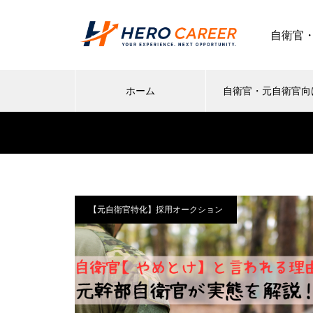
自衛官
ホーム
自衛官・元自衛官向
【元自衛官特化】採用オークション