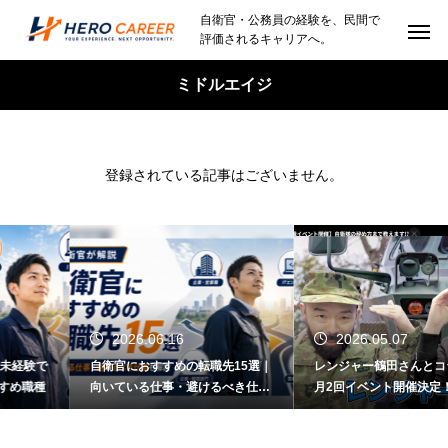
自衛官・公務員の経験を、民間で
評価されるキャリアへ。
ミドルエイジ
登録されている記事はございません。
2026.06.16
2026.05.07
験で
自衛官におすすめの転職先15選｜
レンジャー鶴田さんとコラボ！
種
向いている仕事・避けるべき仕事
月2回イベント開催決定！
も解説