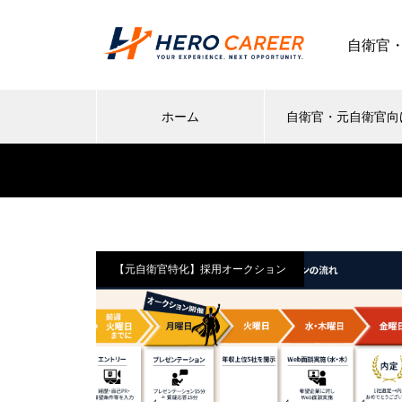
自衛官
ホーム
自衛官・元自衛官向
【元自衛官特化】採用オークション